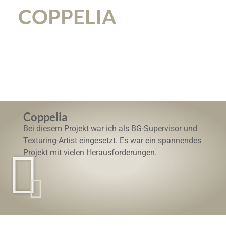
COPPELIA
Coppelia
Bei diesem Projekt war ich als BG-Supervisor und
Texturing-Artist eingesetzt. Es war ein spannendes
Projekt mit vielen Herausforderungen.